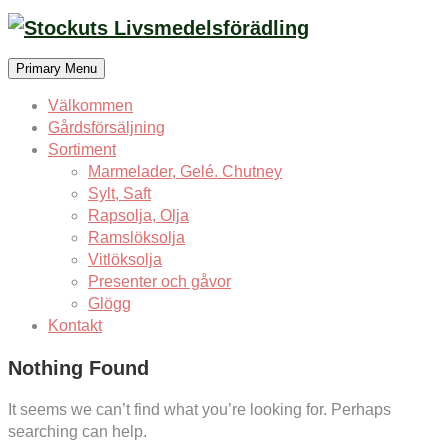
Skip
to
content
Primary Menu
Välkommen
Gårdsförsäljning
Sortiment
Marmelader, Gelé. Chutney
Sylt, Saft
Rapsolja, Olja
Ramslöksolja
Vitlöksolja
Presenter och gåvor
Glögg
Kontakt
Nothing Found
It seems we can’t find what you’re looking for. Perhaps
searching can help.