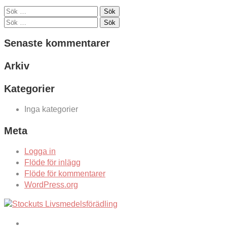
Sök
efter:
Sök
efter:
Senaste kommentarer
Arkiv
Kategorier
Inga kategorier
Meta
Logga in
Flöde för inlägg
Flöde för kommentarer
WordPress.org