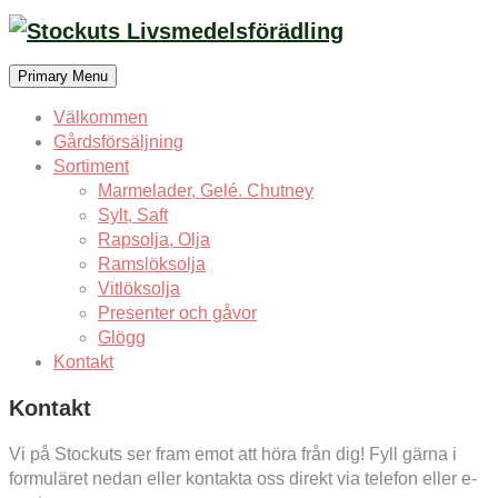
Skip
to
content
Primary Menu
Välkommen
Gårdsförsäljning
Sortiment
Marmelader, Gelé. Chutney
Sylt, Saft
Rapsolja, Olja
Ramslöksolja
Vitlöksolja
Presenter och gåvor
Glögg
Kontakt
Kontakt
Vi på Stockuts ser fram emot att höra från dig! Fyll gärna i
formuläret nedan eller kontakta oss direkt via telefon eller e-