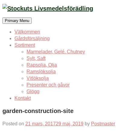
Skip
to
content
Primary Menu
Välkommen
Gårdsförsäljning
Sortiment
Marmelader, Gelé. Chutney
Sylt, Saft
Rapsolja, Olja
Ramslöksolja
Vitlöksolja
Presenter och gåvor
Glögg
Kontakt
garden-construction-site
Posted on
21 mars, 2017
29 maj, 2019
by
Postmaster