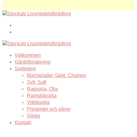
Välkommen
Gårdsförsäljning
Sortiment
Marmelader, Gelé. Chutney
Sylt, Saft
Rapsolja, Olja
Ramslöksolja
Vitlöksolja
Presenter och gåvor
Glögg
Kontakt