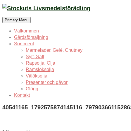
Skip
to
content
Primary Menu
Välkommen
Gårdsförsäljning
Sortiment
Marmelader, Gelé. Chutney
Sylt, Saft
Rapsolja, Olja
Ramslöksolja
Vitlöksolja
Presenter och gåvor
Glögg
Kontakt
40541165_1792575874145116_79790366115286