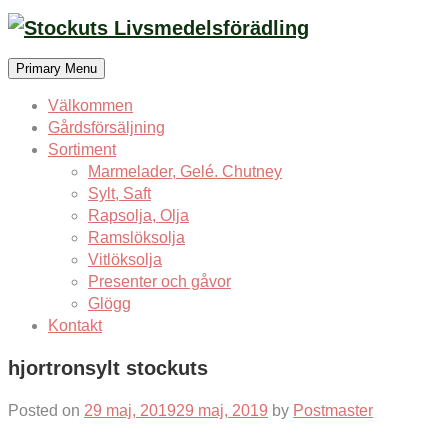
Skip
to
content
Primary Menu
Välkommen
Gårdsförsäljning
Sortiment
Marmelader, Gelé. Chutney
Sylt, Saft
Rapsolja, Olja
Ramslöksolja
Vitlöksolja
Presenter och gåvor
Glögg
Kontakt
hjortronsylt stockuts
Posted on
29 maj, 2019
29 maj, 2019
by
Postmaster