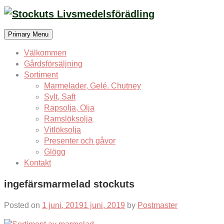
Skip
to
content
Primary Menu
Välkommen
Gårdsförsäljning
Sortiment
Marmelader, Gelé. Chutney
Sylt, Saft
Rapsolja, Olja
Ramslöksolja
Vitlöksolja
Presenter och gåvor
Glögg
Kontakt
ingefärsmarmelad stockuts
Posted on
1 juni, 2019
1 juni, 2019
by
Postmaster