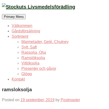
Skip
to
content
Primary Menu
Välkommen
Gårdsförsäljning
Sortiment
Marmelader, Gelé. Chutney
Sylt, Saft
Rapsolja, Olja
Ramslöksolja
Vitlöksolja
Presenter och gåvor
Glögg
Kontakt
ramsloksolja
Posted on
19 september, 2019
by
Postmaster