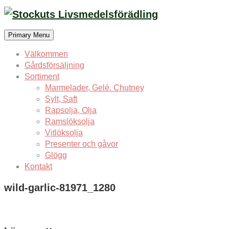
Skip
to
content
Primary Menu
Välkommen
Gårdsförsäljning
Sortiment
Marmelader, Gelé. Chutney
Sylt, Saft
Rapsolja, Olja
Ramslöksolja
Vitlöksolja
Presenter och gåvor
Glögg
Kontakt
wild-garlic-81971_1280