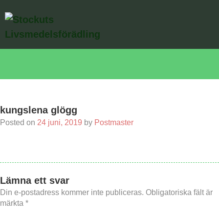
Skip
Välkommen
to
content
Gårdsförsäljning
Sortiment
Kontakt
kungslena glögg
Posted on
24 juni, 2019
by
Postmaster
Lämna ett svar
Din e-postadress kommer inte publiceras.
Obligatoriska fält är
märkta
*