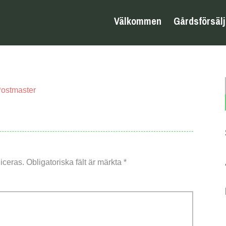
Välkommen
Gårdsförsäl
ostmaster
iceras.
Obligatoriska fält är märkta
*