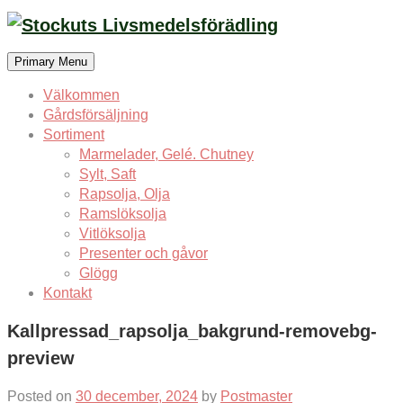
Skip
to
content
Primary Menu
Välkommen
Gårdsförsäljning
Sortiment
Marmelader, Gelé. Chutney
Sylt, Saft
Rapsolja, Olja
Ramslöksolja
Vitlöksolja
Presenter och gåvor
Glögg
Kontakt
Kallpressad_rapsolja_bakgrund-removebg-
preview
Posted on
30 december, 2024
by
Postmaster