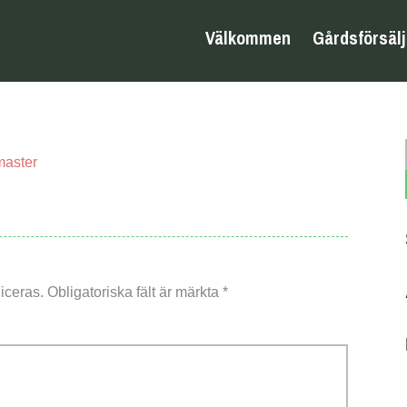
Välkommen
Gårdsförsäl
master
iceras.
Obligatoriska fält är märkta
*