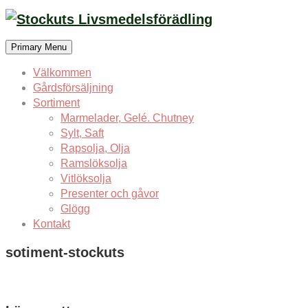
Skip
to
content
Primary Menu
Välkommen
Gårdsförsäljning
Sortiment
Marmelader, Gelé. Chutney
Sylt, Saft
Rapsolja, Olja
Ramslöksolja
Vitlöksolja
Presenter och gåvor
Glögg
Kontakt
sotiment-stockuts