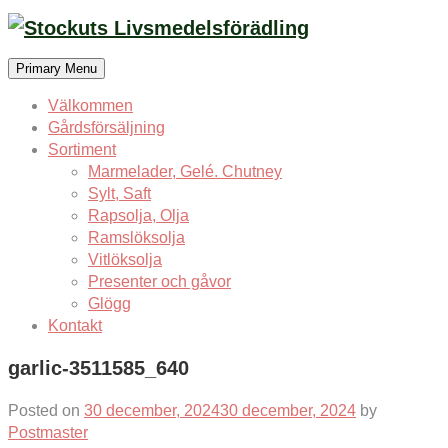
Skip
to
content
Primary Menu
Välkommen
Gårdsförsäljning
Sortiment
Marmelader, Gelé. Chutney
Sylt, Saft
Rapsolja, Olja
Ramslöksolja
Vitlöksolja
Presenter och gåvor
Glögg
Kontakt
garlic-3511585_640
Posted on
30 december, 2024
30 december, 2024
by
Postmaster