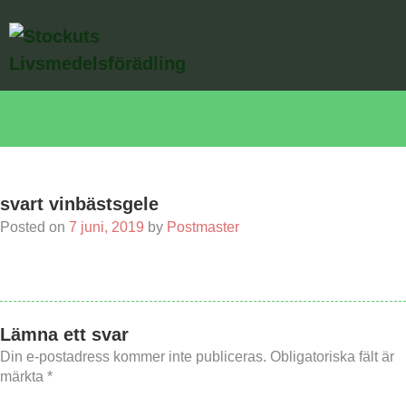
Skip
Välkommen
to
content
Gårdsförsäljning
Sortiment
Kontakt
svart vinbästsgele
Posted on
7 juni, 2019
by
Postmaster
Lämna ett svar
Din e-postadress kommer inte publiceras.
Obligatoriska fält är
märkta
*